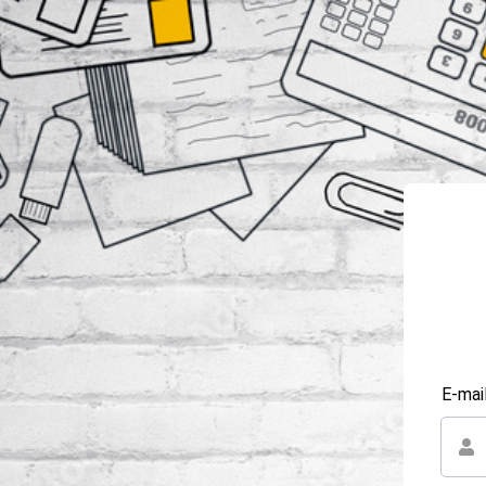
E-mai